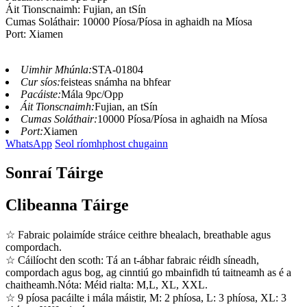
Áit Tionscnaimh: Fujian, an tSín
Cumas Soláthair: 10000 Píosa/Píosa in aghaidh na Míosa
Port: Xiamen
Uimhir Mhúnla:
STA-01804
Cur síos:
feisteas snámha na bhfear
Pacáiste:
Mála 9pc/Opp
Áit Tionscnaimh:
Fujian, an tSín
Cumas Soláthair:
10000 Píosa/Píosa in aghaidh na Míosa
Port:
Xiamen
WhatsApp
Seol ríomhphost chugainn
Sonraí Táirge
Clibeanna Táirge
☆ Fabraic polaimíde stráice ceithre bhealach, breathable agus
compordach.
☆ Cáilíocht den scoth: Tá an t-ábhar fabraic réidh síneadh,
compordach agus bog, ag cinntiú go mbainfidh tú taitneamh as é a
chaitheamh.Nóta: Méid rialta: M,L, XL, XXL.
☆ 9 píosa pacáilte i mála máistir, M: 2 phíosa, L: 3 phíosa, XL: 3