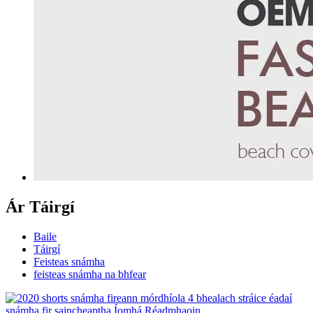
Ár Táirgí
Baile
Táirgí
Feisteas snámha
feisteas snámha na bhfear