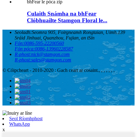
Culaith Snámha na bhFear
Clóbhuailte Stamgon Floral le...
Seoladh:
Seomra 905, Foirgneamh Rongtaian, Uimh.139
Sráid Jinhuai, Quanzhou, Fujian, an tSín
Fón:
0086-595-22200560
Fón póca:
0086-13960228587
R-phost:
nick@stamgon.com
R-phost:
sales@stamgon.com
© Cóipcheart - 2010-2020 : Gach ceart ar cosaint.
, , , , , , ,
Seol Ríomhphost
WhatsApp
x