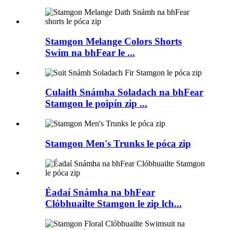
Stamgon Melange Colors Shorts
Swim na bhFear le ...
Culaith Snámha Soladach na bhFear
Stamgon le poipín zip ...
Stamgon Men's Trunks le póca zip
Éadaí Snámha na bhFear
Clóbhuailte Stamgon le zip lch...