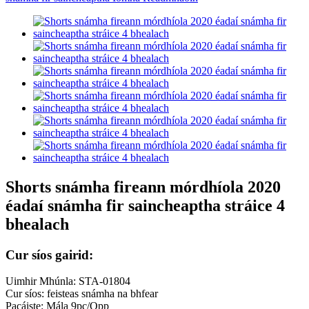
Shorts snámha fireann mórdhíola 2020
éadaí snámha fir saincheaptha stráice 4
bhealach
Cur síos gairid:
Uimhir Mhúnla: STA-01804
Cur síos: feisteas snámha na bhfear
Pacáiste: Mála 9pc/Opp