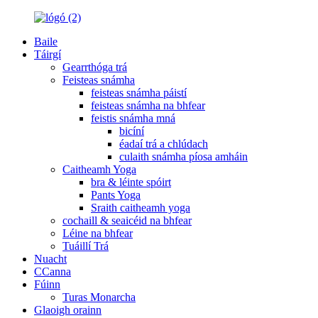
Baile
Táirgí
Gearrthóga trá
Feisteas snámha
feisteas snámha páistí
feisteas snámha na bhfear
feistis snámha mná
bicíní
éadaí trá a chlúdach
culaith snámha píosa amháin
Caitheamh Yoga
bra & léinte spóirt
Pants Yoga
Sraith caitheamh yoga
cochaill & seaicéid na bhfear
Léine na bhfear
Tuáillí Trá
Nuacht
CCanna
Fúinn
Turas Monarcha
Glaoigh orainn