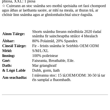
phíosa, XXL: 1 píosa
☆ Cuireann an stoc snámha seo mothú speisialta ort faoi chompord
agus áthas ar laethanta saoire, ar mhí na meala, ar thuras trá, ar
chóisir linn snámha agus ar ghníomhaíochtaí uisce éagsúla.
Shorts snámha fireann mórdhíola 2020 éadaí
Ainm Táirge:
snámha fir saincheaptha stráice 4 bhealach
Ábhar:
80% Polaimíd, 20% Spandex
Cineál Táirge:
Fir - feistis snámha le Seirbhís OEM ODM
Méid:
S/M/L/XL
linning:
100% poileistear
Gné:
Faiseanta, Breathable, Eile.
Dath:
Mar grianghraif
& Lógó Lable
Dubh, gorm, liath
I míreanna stoc: 15 lá;OEM/ODM: 30-50 lá tar
Am seachadta:
éis samplaí a fhaomhadh.