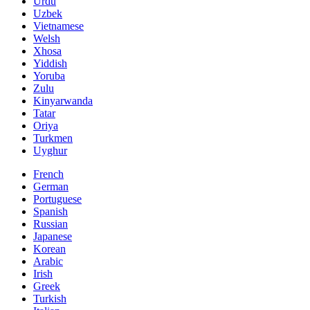
Urdu
Uzbek
Vietnamese
Welsh
Xhosa
Yiddish
Yoruba
Zulu
Kinyarwanda
Tatar
Oriya
Turkmen
Uyghur
French
German
Portuguese
Spanish
Russian
Japanese
Korean
Arabic
Irish
Greek
Turkish