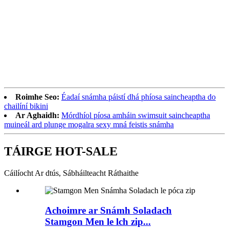
Roimhe Seo:
Éadaí snámha páistí dhá phíosa saincheaptha do
chailíní bikini
Ar Aghaidh:
Mórdhíol píosa amháin swimsuit saincheaptha
muineál ard plunge mogalra sexy mná feistis snámha
TÁIRGE HOT-SALE
Cáilíocht Ar dtús, Sábháilteacht Ráthaithe
Achoimre ar Snámh Soladach
Stamgon Men le lch zip...