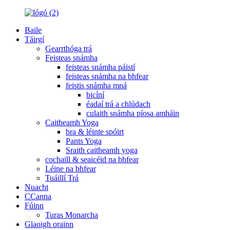
Baile
Táirgí
Gearrthóga trá
Feisteas snámha
feisteas snámha páistí
feisteas snámha na bhfear
feistis snámha mná
bicíní
éadaí trá a chlúdach
culaith snámha píosa amháin
Caitheamh Yoga
bra & léinte spóirt
Pants Yoga
Sraith caitheamh yoga
cochaill & seaicéid na bhfear
Léine na bhfear
Tuáillí Trá
Nuacht
CCanna
Fúinn
Turas Monarcha
Glaoigh orainn