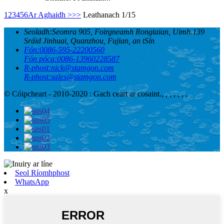
1
2
3
4
5
6
Ar Aghaidh >
>>
Leathanach 1/15
Seoladh:
Seomra 905, Foirgneamh Rongtaian, Uimh.139
Sráid Jinhuai, Quanzhou, Fujian, an tSín
Fón:
0086-595-22200560
Fón póca:
0086-13960228587
R-phost:
nick@stamgon.com
R-phost:
sales@stamgon.com
© Cóipcheart - 2010-2020 : Gach ceart ar cosaint.
, , , , , , ,
Seol Ríomhphost
WhatsApp
x