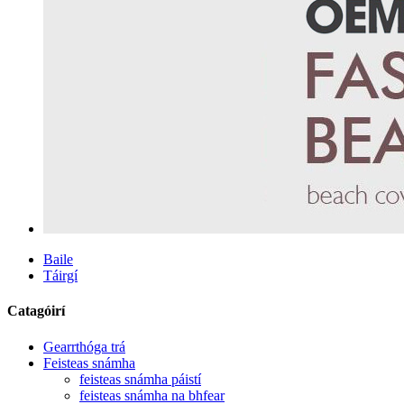
Baile
Táirgí
Catagóirí
Gearrthóga trá
Feisteas snámha
feisteas snámha páistí
feisteas snámha na bhfear