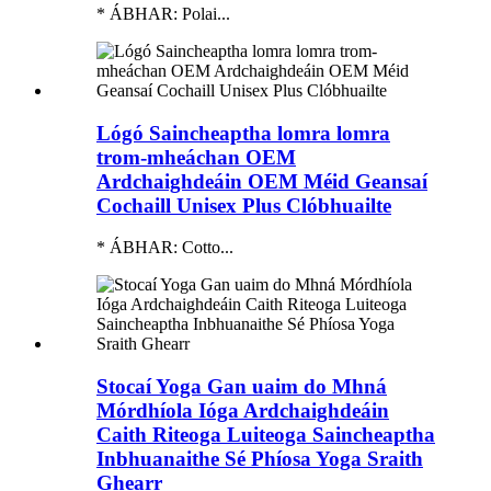
* ÁBHAR: Polai...
Lógó Saincheaptha lomra lomra
trom-mheáchan OEM
Ardchaighdeáin OEM Méid Geansaí
Cochaill Unisex Plus Clóbhuailte
* ÁBHAR: Cotto...
Stocaí Yoga Gan uaim do Mhná
Mórdhíola Ióga Ardchaighdeáin
Caith Riteoga Luiteoga Saincheaptha
Inbhuanaithe Sé Phíosa Yoga Sraith
Ghearr