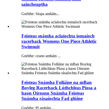
saincheaptha
Gnéithe: Siopa amháin...
Feisteas snámha aclaíochta iomaíoch
racerback Womens One Piece Athletic
Swimsuit
Gnéithe: ceann amháin ...
Feisteas Snámha Folláine na mBan
Boyleg Racerback Lúthchleas Píosa a
haon Oireann Snámha Feisteas
Snámha rásaíochta Fad glúine
Gnéithe: Pí amháin...