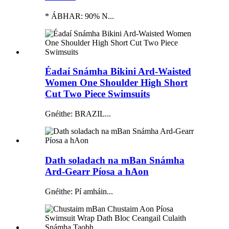
* ÁBHAR: 90% N...
Éadaí Snámha Bikini Ard-Waisted
Women One Shoulder High Short
Cut Two Piece Swimsuits
Gnéithe: BRAZIL...
Dath soladach na mBan Snámha
Ard-Gearr Píosa a hAon
Gnéithe: Pí amháin...