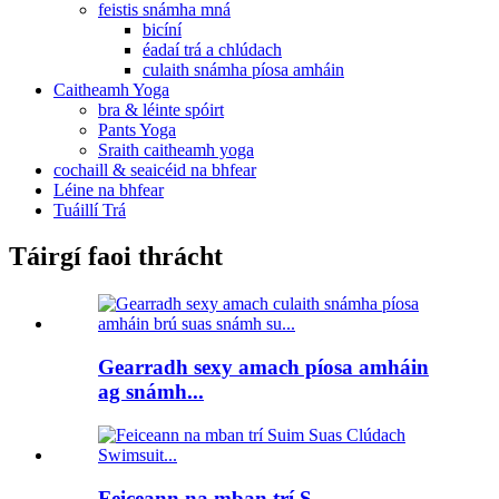
feistis snámha mná
bicíní
éadaí trá a chlúdach
culaith snámha píosa amháin
Caitheamh Yoga
bra & léinte spóirt
Pants Yoga
Sraith caitheamh yoga
cochaill & seaicéid na bhfear
Léine na bhfear
Tuáillí Trá
Táirgí faoi thrácht
Gearradh sexy amach píosa amháin
ag snámh...
Feiceann na mban trí S...