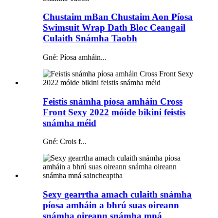
Chustaim mBan Chustaim Aon Píosa
Swimsuit Wrap Dath Bloc Ceangail
Culaith Snámha Taobh
Gné: Píosa amháin...
Feistis snámha píosa amháin Cross
Front Sexy 2022 móide bikini feistis
snámha méid
Gné: Crois f...
Sexy gearrtha amach culaith snámha
píosa amháin a bhrú suas oireann
snámha oireann snámha mná