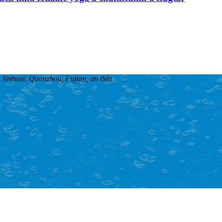
inhuai, Quanzhou, Fujian, an tSín