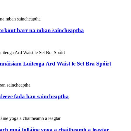
orkout barr na mban saincheaptha
náisiam Luiteoga Ard Waist le Set Bra Spóirt
sleeve fada ban saincheaptha
ch mná folláine yoga a chaitheamh a leagtar