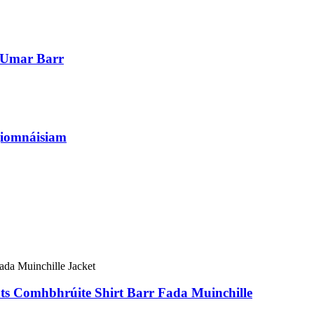
s Umar Barr
 giomnáisiam
ts Comhbhrúite Shirt Barr Fada Muinchille