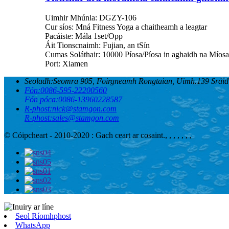
Uimhir Mhúnla: DGZY-106
Cur síos: Mná Fitness Yoga a chaitheamh a leagtar
Pacáiste: Mála 1set/Opp
Áit Tionscnaimh: Fujian, an tSín
Cumas Soláthair: 10000 Píosa/Píosa in aghaidh na Míosa
Port: Xiamen
Seoladh:
Seomra 905, Foirgneamh Rongtaian, Uimh.139 Sráid J
Fón:
0086-595-22200560
Fón póca:
0086-13960228587
R-phost:
nick@stamgon.com
R-phost:
sales@stamgon.com
© Cóipcheart - 2010-2020 : Gach ceart ar cosaint.
, , , , , , ,
Seol Ríomhphost
WhatsApp