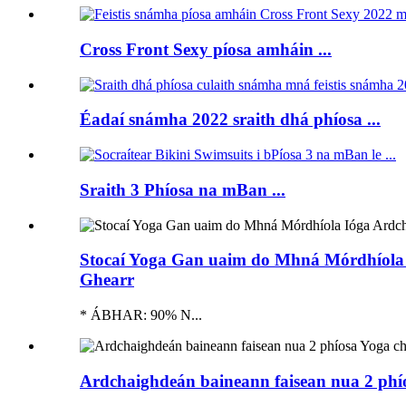
Cross Front Sexy píosa amháin ...
Éadaí snámha 2022 sraith dhá phíosa ...
Sraith 3 Phíosa na mBan ...
Stocaí Yoga Gan uaim do Mhná Mórdhíola I
Ghearr
* ÁBHAR: 90% N...
Ardchaighdeán baineann faisean nua 2 ph