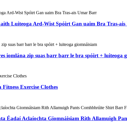
Caith Luiteoga Ard-Wist Spóirt Gan uaim Bra Tras-ai
s iomlána zip suas barr barr le bra spóirt + luiteoga
 Fitness Exercise Clothes
ta Éadaí Aclaíochta Giomnáisiam Rith Allamuigh Pan