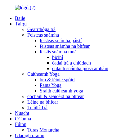
Baile
Táirgí
Gearrthóga trá
Feisteas snámha
feisteas snámha páistí
feisteas snámha na bhfear
feistis snámha mná
bicíní
éadaí trá a chlúdach
culaith snámha píosa amháin
Caitheamh Yoga
bra & léinte spóirt
Pants Yoga
Sraith caitheamh yoga
cochaill & seaicéid na bhfear
Léine na bhfear
Tuáillí Trá
Nuacht
CCanna
Fúinn
Turas Monarcha
Glaoigh orainn