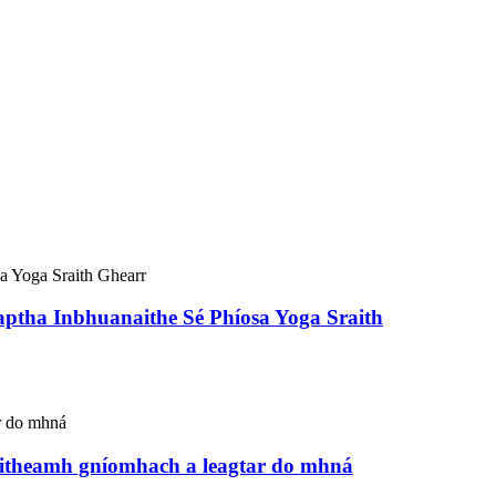
ptha Inbhuanaithe Sé Phíosa Yoga Sraith
aitheamh gníomhach a leagtar do mhná