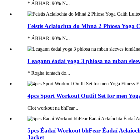
* ÁBHAR: 90% N...
Feistis Aclaíochta do Mhná 2 Phíosa Yoga 
* ÁBHAR: 90% N...
Leagann éadaí yoga 3 phíosa na mban sleeve
* Rogha iontach do...
4pcs Sport Workout Outfit Set for men Yoga
Clot workout na bhFear...
5pcs Éadaí Workout bhFear Éadaí Aclaíoch
Jacket