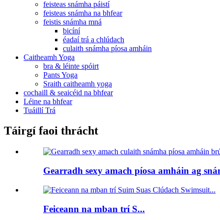
feisteas snámha páistí
feisteas snámha na bhfear
feistis snámha mná
bicíní
éadaí trá a chlúdach
culaith snámha píosa amháin
Caitheamh Yoga
bra & léinte spóirt
Pants Yoga
Sraith caitheamh yoga
cochaill & seaicéid na bhfear
Léine na bhfear
Tuáillí Trá
Táirgí faoi thrácht
Gearradh sexy amach píosa amháin ag sná
Feiceann na mban trí S...