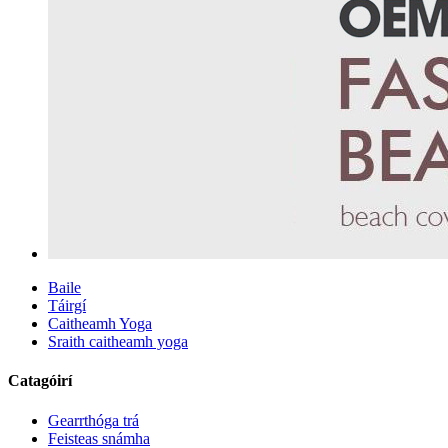
Baile
Táirgí
Caitheamh Yoga
Sraith caitheamh yoga
Catagóirí
Gearrthóga trá
Feisteas snámha