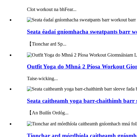
Clot workout na bhFear...
Seata éadaí gníomhacha sweatpants barr w
【Tionchar ard Sp...
Outfit Yoga do Mhná 2 Píosa Workout Giom
Taise-wicking...
Seata caitheamh yoga barr-chaithimh barr 
【An Builín Ordóg...
Tionchar ard mórdhíola caitheamh gníomha