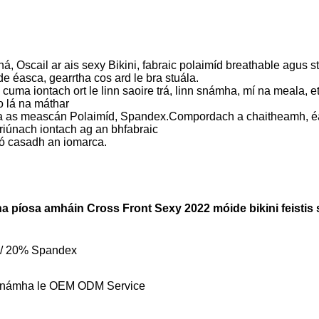
, Oscail ar ais sexy Bikini, fabraic polaimíd breathable agus s
e éasca, gearrtha cos ard le bra stuála.
 cuma iontach ort le linn saoire trá, linn snámha, mí na meala, 
do lá na máthar
nta as meascán Polaimíd, Spandex.Compordach a chaitheamh, é
iriúnach iontach ag an bhfabraic
nó casadh an iomarca.
a píosa amháin Cross Front Sexy 2022 móide bikini feisti
 / 20% Spandex
 Snámha le OEM ODM Service