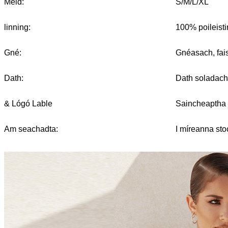
Méid:
S/M/L/XL
linning:
100% poileisti
Gné:
Gnéasach, fais
Dath:
Dath soladach
& Lógó Lable
Saincheaptha 
Am seachadta:
I míreanna sto