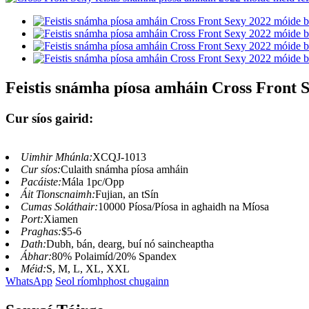
Feistis snámha píosa amháin Cross Front S
Cur síos gairid:
Uimhir Mhúnla:
XCQJ-1013
Cur síos:
Culaith snámha píosa amháin
Pacáiste:
Mála 1pc/Opp
Áit Tionscnaimh:
Fujian, an tSín
Cumas Soláthair:
10000 Píosa/Píosa in aghaidh na Míosa
Port:
Xiamen
Praghas:
$5-6
Dath:
Dubh, bán, dearg, buí nó saincheaptha
Ábhar:
80% Polaimíd/20% Spandex
Méid:
S, M, L, XL, XXL
WhatsApp
Seol ríomhphost chugainn