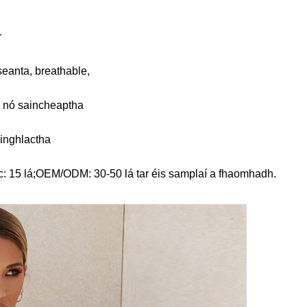
r
eanta, breathable,
 nó saincheaptha
inghlactha
c: 15 lá;OEM/ODM: 30-50 lá tar éis samplaí a fhaomhadh.