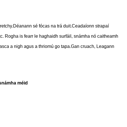
tretchy.Déanann sé fócas na trá duit.Ceadaíonn strapaí
etc. Rogha is fearr le haghaidh surfáil, snámha nó caitheamh
asca a nigh agus a thriomú go tapa.Gan cruach, Leagann
s snámha méid