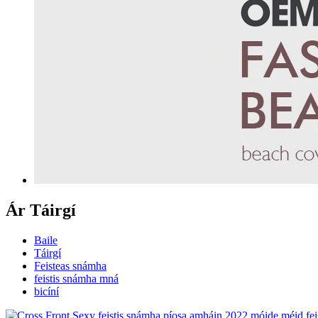
Ár Táirgí
Baile
Táirgí
Feisteas snámha
feistis snámha mná
bicíní