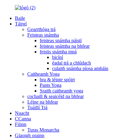
Baile
Táirgí
Gearrthóga trá
Feisteas snámha
feisteas snámha páistí
feisteas snámha na bhfear
feistis snámha mná
bicíní
éadaí trá a chlúdach
culaith snámha píosa amháin
Caitheamh Yoga
bra & léinte spóirt
Pants Yoga
Sraith caitheamh yoga
cochaill & seaicéid na bhfear
Léine na bhfear
Tuáillí Trá
Nuacht
CCanna
Fúinn
Turas Monarcha
Glaoigh orainn