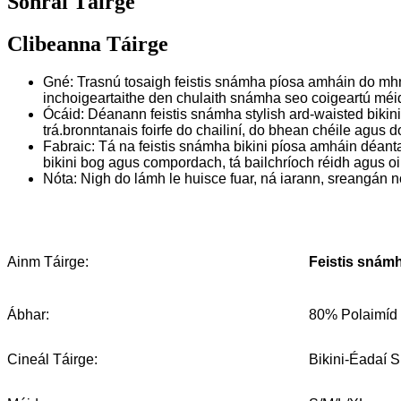
Sonraí Táirge
Clibeanna Táirge
Gné: Trasnú tosaigh feistis snámha píosa amháin do mhná
inchoigeartaithe den chulaith snámha seo coigeartú méid
Ócáid: Déanann feistis snámha stylish ard-waisted bikini
trá.bronntanais foirfe do chailiní, do bhean chéile agus 
Fabraic: Tá na feistis snámha bikini píosa amháin déa
bikini bog agus compordach, tá bailchríoch réidh agus o
Nóta: Nigh do lámh le huisce fuar, ná iarann, sreangán 
Feistis snámh
Ainm Táirge:
Ábhar:
80% Polaimíd
Cineál Táirge:
Bikini-Éadaí