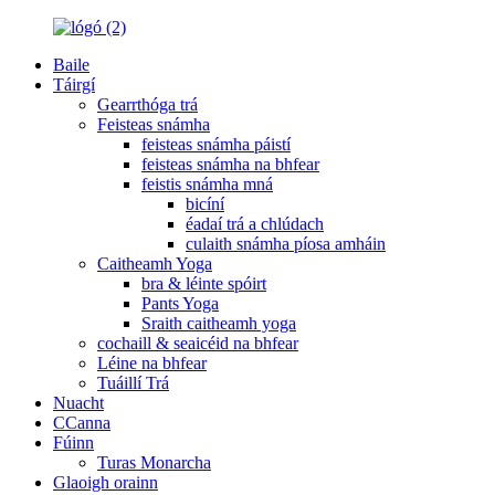
Baile
Táirgí
Gearrthóga trá
Feisteas snámha
feisteas snámha páistí
feisteas snámha na bhfear
feistis snámha mná
bicíní
éadaí trá a chlúdach
culaith snámha píosa amháin
Caitheamh Yoga
bra & léinte spóirt
Pants Yoga
Sraith caitheamh yoga
cochaill & seaicéid na bhfear
Léine na bhfear
Tuáillí Trá
Nuacht
CCanna
Fúinn
Turas Monarcha
Glaoigh orainn