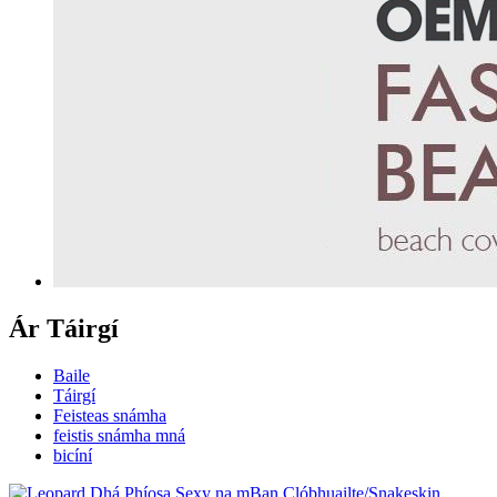
Ár Táirgí
Baile
Táirgí
Feisteas snámha
feistis snámha mná
bicíní