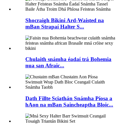
Shocraigh Bikini Ard-Waisted na
mBan Strapaí Halter S...
Chulaith snámha éadaí trá Bohemia
nua san Afraic...
Dath Fillte Sciathán Snámha Píosa a
hAon na mBan Saincheaptha Bloic...