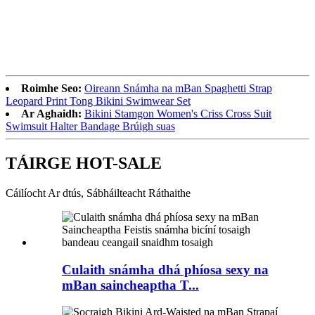
Roimhe Seo:
Oireann Snámha na mBan Spaghetti Strap
Leopard Print Tong Bikini Swimwear Set
Ar Aghaidh:
Bikini Stamgon Women's Criss Cross Suit
Swimsuit Halter Bandage Brúigh suas
TÁIRGE HOT-SALE
Cáilíocht Ar dtús, Sábháilteacht Ráthaithe
Culaith snámha dhá phíosa sexy na
mBan saincheaptha T...