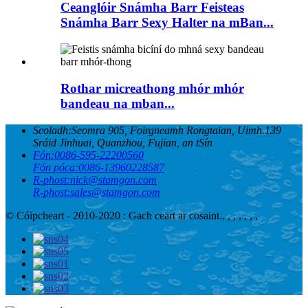
Ceanglóir Snámha Barr Feisteas
Snámha Barr Sexy Halter na mBan...
Rothar micreathong mhór mhór
bandeau na mban...
Seoladh:
Seomra 905, Foirgneamh Rongtaian, Uimh.139
Sráid Jinhuai, Quanzhou, Fujian, an tSín
Fón:
0086-595-22200560
Fón póca:
0086-13960228587
R-phost:
nick@stamgon.com
R-phost:
sales@stamgon.com
© Cóipcheart - 2010-2020 : Gach ceart ar cosaint.
, , , , , , ,