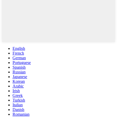
English
French
German
Portuguese
Spanish
Russian
Japanese
Korean
Arabic
Irish
Greek
Turkish
Italian
Danish
Romanian