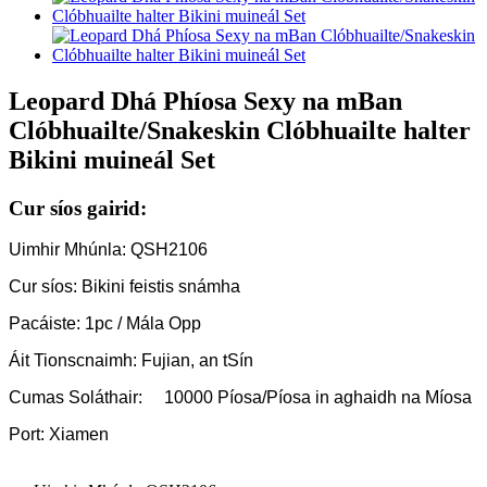
Leopard Dhá Phíosa Sexy na mBan
Clóbhuailte/Snakeskin Clóbhuailte halter
Bikini muineál Set
Cur síos gairid:
Uimhir Mhúnla: QSH2106
Cur síos: Bikini feistis snámha
Pacáiste: 1pc / Mála Opp
Áit Tionscnaimh: Fujian, an tSín
Cumas Soláthair:
10000 Píosa/Píosa in aghaidh na Míosa
Port: Xiamen