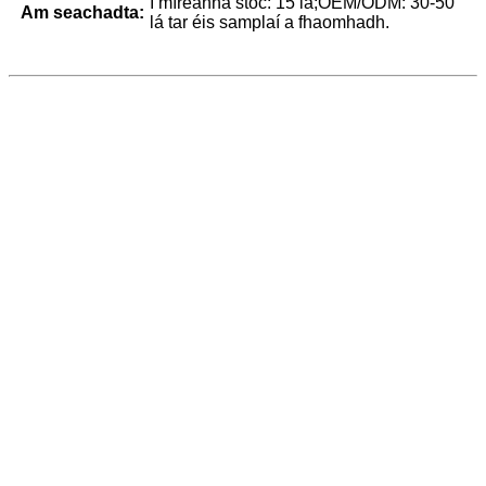
I míreanna stoc: 15 lá;OEM/ODM: 30-50
Am seachadta:
lá tar éis samplaí a fhaomhadh.