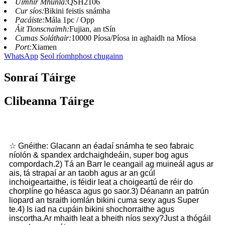
Uimhir Mhúnla:
QSH2106
Cur síos:
Bikini feistis snámha
Pacáiste:
Mála 1pc / Opp
Áit Tionscnaimh:
Fujian, an tSín
Cumas Soláthair:
10000 Píosa/Píosa in aghaidh na Míosa
Port:
Xiamen
WhatsApp
Seol ríomhphost chugainn
Sonraí Táirge
Clibeanna Táirge
☆ Gnéithe: Glacann an éadaí snámha te seo fabraic
níolón & spandex ardchaighdeáin, super bog agus
compordach.2) Tá an Barr le ceangail ag muineál agus ar
ais, tá strapaí ar an taobh agus ar an gcúl
inchoigeartaithe, is féidir leat a choigeartú de réir do
chorplíne go héasca agus go saor.3) Déanann an patrún
liopard an tsraith iomlán bikini cuma sexy agus Super
te.4) Is iad na cupáin bikini shochorraithe agus
inscortha.Ar mhaith leat a bheith níos sexy?Just a thógáil