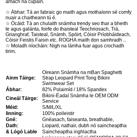
amach na cupáin.
☆ Ábhar: Tá an fabraic go maith agus mothaíonn sé comfy
nuair a chaitheann tú é.
☆ Ócáid: Tá an chulaith snámha trendy seo thar a bheith
te agus galánta, foirfe do thaisteal Teochriosach, Trá,
Grianghraf, Taisteal, Snámh, Spóirt, Cóisir Príobháideach,
Cóisir Feistis Faisin etc. ROGHA maith don samhradh ..
☆ Moladh níocháin: Nigh na lámha fuar agus crochadh
tirim.
Oireann Snámha na mBan Spaghetti
Ainm Táirge:
Strap Leopard Print Tong Bikini
Swimwear Set
Ábhar:
82% Polaimíd / 18% Spandex
Bikini-Éadaí Snámha le OEM ODM
Cineál Táirge:
Service
Méid:
S/M/L/XL
linning:
100% poileistir
Gné:
Gnéasach, faiseanta, breathable,
Dath:
Liopard, nathair, dubh nó saincheaptha
& Lógó Lable
Saincheaptha inghlactha